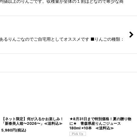
平均値以上のりんごです。収穫量が全体の１割ほどなので希少な商
があるりんごなのでご自宅用としてオススメです ■りんごの種類：
【ネット限定】何が入るかお楽しみ！
★8月31日まで特別価格！夏の贈り物
「新春美人箱〜2026〜」≪送料込≫
に★ 青森県産りんごジュース
180ml ×10本 ≪送料込≫
5,980
円
(税込)