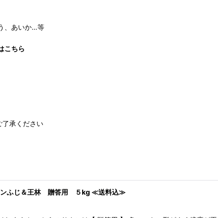
！
う、あいか…等
はこちら
ご了承ください
ンふじ＆王林 贈答用 ５kg ≪送料込≫