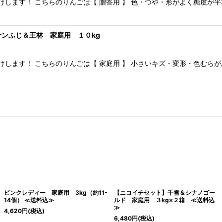
けします！ こちらのりんごは【 贈答用 】 色・つや・形がよく糖度が
サンふじ＆王林 家庭用 １０kg
します！ こちらのりんごは【 家庭用 】 小さいキズ・変形・色むら
ピンクレディー 家庭用 3kg（約11-
【ニコイチセット】千雪＆シナノゴー
14個） ≪送料込≫
ルド 家庭用 ３kg×２箱 ≪送料込
≫
4,620
円
(税込)
6,480
円
(税込)