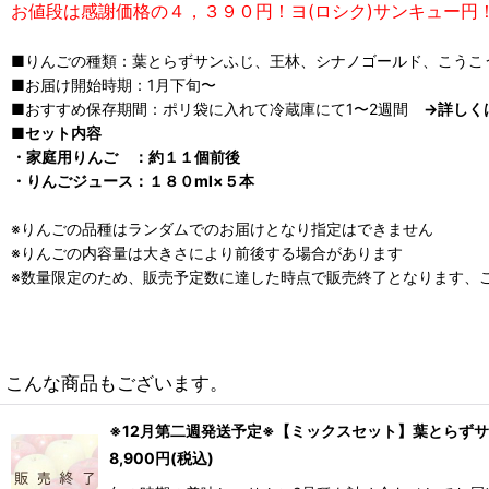
お値段は感謝価格の４，３９０円！ヨ(ロシク)サンキュー円
■りんごの種類：葉とらずサンふじ、王林、シナノゴールド、こうこ
■お届け開始時期：1月下旬〜
■おすすめ保存期間：ポリ袋に入れて冷蔵庫にて1〜2週間
→詳しく
■セット内容
・家庭用りんご ：約１１個前後
・りんごジュース：１８０ml×５本
※りんごの品種はランダムでのお届けとなり指定はできません
※りんごの内容量は大きさにより前後する場合があります
※数量限定のため、販売予定数に達した時点で販売終了となります、
こんな商品もございます。
※12月第二週発送予定※【ミックスセット】葉とらずサ
8,900
円
(税込)