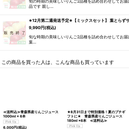
旬の時期の美味しいりんご2品種を詰め合わせしてお届
品です 親し…
※12月第二週発送予定※【ミックスセット】 葉とらず
9,990
円
(税込)
旬な時期の美味しいりんご2品種を詰め合わせしてお届け
葉…
この商品を買った人は、こんな商品も買っています
≪送料込≫青森県産りんごジュース
★8月31日まで特別価格！夏のプチギ
1000ml × 6本
フトに★ 青森県産りんごジュース
180ml ×6本 ≪送料込≫
6,000
円
(税込)