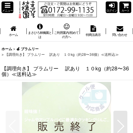
メニュー
ログイン
カート
まさひろ林檎園と
ご利用案内/初めて
ホーム
特商法表示
問い合わせ
は
の方へ
ホーム
>
🍏 ブラムリー
>
【調理向き】 ブラムリー 訳あり １０kg（約28〜36個）≪送料込≫
【調理向き】 ブラムリー 訳あり １０kg（約28〜36
個）≪送料込≫