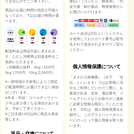
りませんのでご了承下さい。
後払い（コンビニ・郵便局）・代
金引換・銀行振込・郵便振替から
商品のお届け時間の指定が可能と
お選びいただけます。
なっており、下記お届け時間が選
べます。
カード決済はSSLというシステム
を使用しておりカード番号は暗号
化されて送信されますのでご安心
ください。
配送料金は商品代金に含まれま
す。ただし沖縄県は別途送料をご
負担いただきます。
個人情報保護について
（沖縄県の送料：3kg 1,500円、
5kg 1,700円、10kg 2,000円）
「まさひろ林檎園」（以下、「当
※一部地域や天候等によりご指定
社」といいます）ではお客様に当
の配達時間にお届けできない場合
社をご利用していただく際に、お
がございます。
客様の氏名、住所、電話番号、メ
※年末・年始・ゴールデンウイー
ールアドレスなどお取引やご連絡
ク中は多少遅くなる場合がありま
に必要な情報を開示していただき
す。予めご了承ください。
ます。当社は、個人情報保護法を
※ご注文後14日以内に商品を発送
順守し、このプライバシーポリシ
致します。
ーにのっとって個人情報を取り扱
います。
返品・交換について