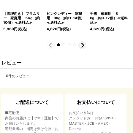
【調理向き】 ブラムリ
ピンクレディー 家庭
千雪 家庭用 ３
ー 家庭用 ５kg（約
用 3kg（約11-14個）
kg（約9-12個）≪送料
10個）≪送料込≫
≪送料込≫
込≫
5,960
円
(税込)
4,620
円
(税込)
4,620
円
(税込)
レビュー
0
件のレビュー
ご配送について
お支払いについて
■宅配便
お支払い方法は
商品のお届けは【ヤマト運輸】で
クレジットカード払い(VISA・
お届けいたします。
MASTER・JCB・AMEX・
宅配業者のご指定は受け付けてお
Diners)