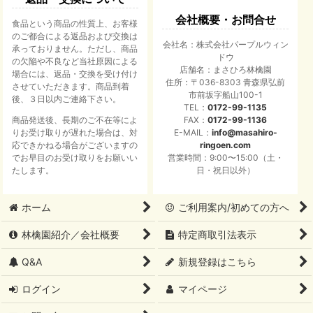
会社概要・お問合せ
食品という商品の性質上、お客様
のご都合による返品および交換は
会社名：株式会社パープルウィン
承っておりません。ただし、商品
ドウ
の欠陥や不良など当社原因による
店舗名：まさひろ林檎園
場合には、返品・交換を受け付け
住所：〒036-8303 青森県弘前
させていただきます。商品到着
市前坂字船山100-1
後、３日以内ご連絡下さい。
TEL：
0172-99-1135
商品発送後、長期のご不在等によ
FAX：
0172-99-1136
りお受け取りが遅れた場合は、対
E-MAIL：
info@masahiro-
応できかねる場合がございますの
ringoen.com
でお早目のお受け取りをお願いい
営業時間：9:00〜15:00（土・
たします。
日・祝日以外）
ホーム
ご利用案内/初めての方へ
林檎園紹介／会社概要
特定商取引法表示
Q&A
新規登録はこちら
ログイン
マイページ