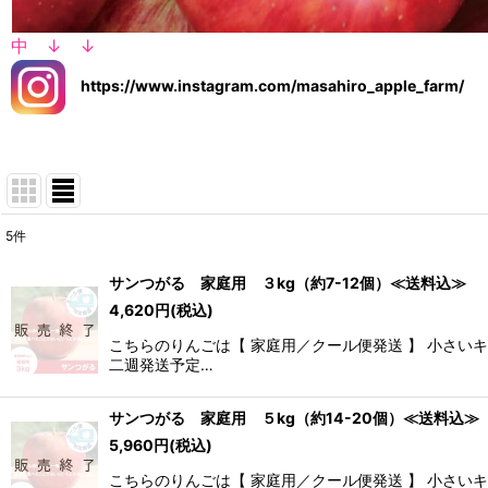
中 ↓ ↓
https://www.instagram.com/masahiro_apple_farm/
5
件
表示数
:
サンつがる 家庭用 ３kg（約7-12個）≪送料込≫
4,620
円
(税込)
並び順
:
こちらのりんごは【 家庭用／クール便発送 】 小さ
二週発送予定…
サンつがる 家庭用 ５kg（約14-20個）≪送料込≫
5,960
円
(税込)
こちらのりんごは【 家庭用／クール便発送 】 小さ