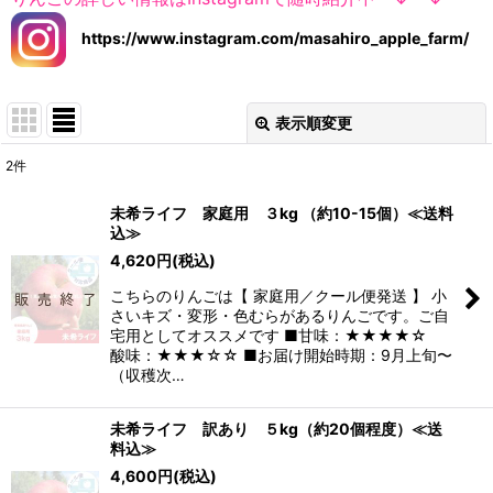
https://www.instagram.com/masahiro_apple_farm/
表示順変更
閉じる
2
件
表示数
:
未希ライフ 家庭用 ３kg （約10-15個）≪送料
込≫
並び順
:
4,620
円
(税込)
こちらのりんごは【 家庭用／クール便発送 】 小
絞り込む
さいキズ・変形・色むらがあるりんごです。ご自
宅用としてオススメです ■甘味：★★★★☆
酸味：★★★☆☆ ■お届け開始時期：9月上旬〜
（収穫次…
未希ライフ 訳あり ５kg（約20個程度）≪送
料込≫
4,600
円
(税込)