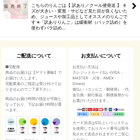
こちらのりんごは【 訳あり／クール便発送 】 キ
ズが大きい・変形・サビなど見た目が良くないた
め、ジュースや加工品としてオススメのりんごで
す ※「訳ありりんご」は緩衝材（パック詰め）を
使わずバラ詰め…
ご配送について
お支払いについて
■宅配便
お支払い方法は
商品のお届けは【ヤマト運輸】で
クレジットカード払い(VISA・
お届けいたします。
MASTER・JCB・AMEX・
宅配業者のご指定は受け付けてお
Diners)
りませんのでご了承下さい。
後払い（コンビニ・郵便局）・代
金引換・銀行振込・郵便振替から
商品のお届け時間の指定が可能と
お選びいただけます。
なっており、下記お届け時間が選
べます。
カード決済はSSLというシステム
を使用しておりカード番号は暗号
化されて送信されますのでご安心
ください。