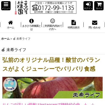
メニュー
ログイン
カート
まさひろ林檎園と
ご利用案内/初めて
ホーム
特商法表示
問い合わせ
は
の方へ
ホーム
>
🍎 未希ライフ
🍎 未希ライフ
弘前のオリジナル品種！酸甘のバラン
スがよくジューシーでパリパリ食感
りんごの詳しい情報はInstagramで随時紹介中 ↓ ↓