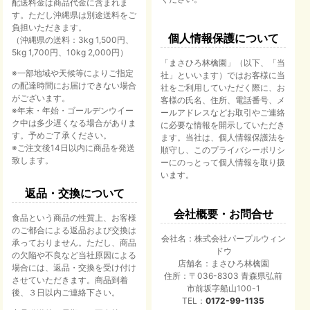
配送料金は商品代金に含まれま
す。ただし沖縄県は別途送料をご
負担いただきます。
個人情報保護について
（沖縄県の送料：3kg 1,500円、
5kg 1,700円、10kg 2,000円）
「まさひろ林檎園」（以下、「当
※一部地域や天候等によりご指定
社」といいます）ではお客様に当
の配達時間にお届けできない場合
社をご利用していただく際に、お
がございます。
客様の氏名、住所、電話番号、メ
※年末・年始・ゴールデンウイー
ールアドレスなどお取引やご連絡
ク中は多少遅くなる場合がありま
に必要な情報を開示していただき
す。予めご了承ください。
ます。当社は、個人情報保護法を
※ご注文後14日以内に商品を発送
順守し、このプライバシーポリシ
致します。
ーにのっとって個人情報を取り扱
います。
返品・交換について
会社概要・お問合せ
食品という商品の性質上、お客様
のご都合による返品および交換は
会社名：株式会社パープルウィン
承っておりません。ただし、商品
ドウ
の欠陥や不良など当社原因による
店舗名：まさひろ林檎園
場合には、返品・交換を受け付け
住所：〒036-8303 青森県弘前
させていただきます。商品到着
市前坂字船山100-1
後、３日以内ご連絡下さい。
TEL：
0172-99-1135