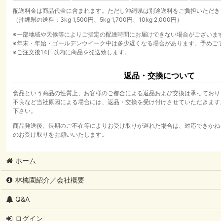
配送料金は商品代金に含まれます。ただし沖縄県は別途送料をご負担いただき
（沖縄県の送料：3kg 1,500円、5kg 1,700円、10kg 2,000円）
※一部地域や天候等によりご指定の配達時間にお届けできない場合がございま
※年末・年始・ゴールデンウイーク中は多少遅くなる場合があります。予めご
※ご注文後14日以内に商品を発送致します。
返品・交換について
食品という商品の性質上、お客様のご都合による返品および交換は承っており
不良など当社原因による場合には、返品・交換を受け付けさせていただきます
下さい。
商品発送後、長期のご不在等によりお受け取りが遅れた場合は、対応できかね
のお受け取りをお願いいたします。
ホーム
林檎園紹介／会社概要
Q&A
ログイン