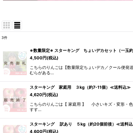
3
件
表示数
:
※数量限定※ スターキング ちょいデカセット（一玉約6
4,500
円
(税込)
並び順
:
こちらのりんごは【数量限定ちょいデカ／クール便発送 
むらがある…
スターキング 家庭用 ３kg（約7-11個）≪送料込≫
4,620
円
(税込)
こちらのりんごは【 家庭用 】 小さいキズ・変形・色
すす…
スターキング 訳あり ５kg（約20個前後）≪送料込
4,600
円
(税込)