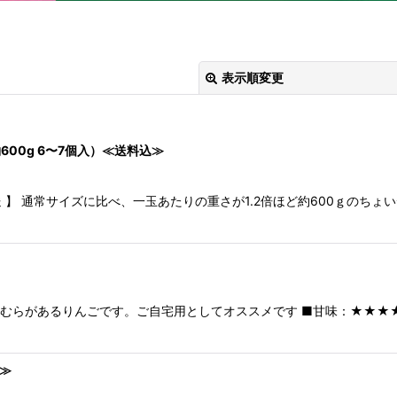
表示順変更
00g 6〜7個入）≪送料込≫
】 通常サイズに比べ、一玉あたりの重さが1.2倍ほど約600ｇのちょい
絞り込む
むらがあるりんごです。ご自宅用としてオススメです ■甘味：★★★★
≫