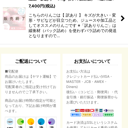
7,400
円
(税込)
こちらのりんごは【 訳あり 】 キズが大きい・変
形・サビなどが目立つため、ジュースや加工品と
してオススメのりんごです ※「訳ありりんご」は
緩衝材（パック詰め）を使わずバラ詰めでの発送
となりますので…
ご配送について
お支払いについて
■宅配便
お支払い方法は
商品のお届けは【ヤマト運輸】で
クレジットカード払い(VISA・
お届けいたします。
MASTER・JCB・AMEX・
宅配業者のご指定は受け付けてお
Diners)
りませんのでご了承下さい。
後払い（コンビニ・郵便局）・代
金引換・銀行振込・郵便振替から
商品のお届け時間の指定が可能と
お選びいただけます。
なっており、下記お届け時間が選
べます。
カード決済はSSLというシステム
を使用しておりカード番号は暗号