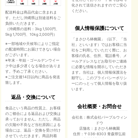
化されて送信されますのでご安心
ください。
配送料金は商品代金に含まれま
す。ただし沖縄県は別途送料をご
負担いただきます。
個人情報保護について
（沖縄県の送料：3kg 1,500円、
5kg 1,700円、10kg 2,000円）
「まさひろ林檎園」（以下、「当
※一部地域や天候等によりご指定
社」といいます）ではお客様に当
の配達時間にお届けできない場合
社をご利用していただく際に、お
がございます。
客様の氏名、住所、電話番号、メ
※年末・年始・ゴールデンウイー
ールアドレスなどお取引やご連絡
ク中は多少遅くなる場合がありま
に必要な情報を開示していただき
す。予めご了承ください。
ます。当社は、個人情報保護法を
※ご注文後14日以内に商品を発送
順守し、このプライバシーポリシ
致します。
ーにのっとって個人情報を取り扱
います。
返品・交換について
会社概要・お問合せ
食品という商品の性質上、お客様
のご都合による返品および交換は
会社名：株式会社パープルウィン
承っておりません。ただし、商品
ドウ
の欠陥や不良など当社原因による
店舗名：まさひろ林檎園
場合には、返品・交換を受け付け
住所：〒036-8303 青森県弘前
させていただきます。商品到着