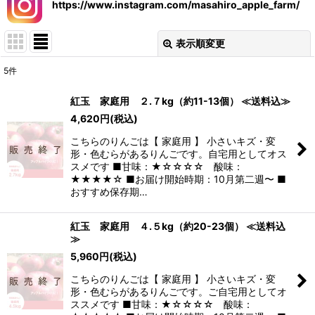
https://www.instagram.com/masahiro_apple_farm/
表示順変更
閉じる
5
件
表示数
:
紅玉 家庭用 ２.７kg（約11-13個） ≪送料込≫
4,620
円
(税込)
並び順
:
こちらのりんごは【 家庭用 】 小さいキズ・変
形・色むらがあるりんごです。自宅用としてオス
絞り込む
スメです ■甘味：★☆☆☆☆ 酸味：
★★★★☆ ■お届け開始時期：10月第二週〜 ■
おすすめ保存期…
紅玉 家庭用 ４.５kg（約20-23個） ≪送料込
≫
5,960
円
(税込)
こちらのりんごは【 家庭用 】 小さいキズ・変
形・色むらがあるりんごです。ご自宅用としてオ
ススメです ■甘味：★☆☆☆☆ 酸味：