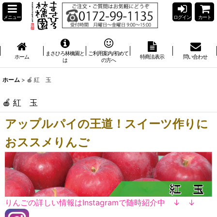
メニュー
ログイン
カート
まさひろ林檎園と
ご利用案内/初めて
ホーム
特商法表示
問い合わせ
は
の方へ
ホーム
>
🍎 紅 玉
🍎 紅 玉
アップルパイの王道！スイーツ作りに
おススメりんご
りんごの詳しい情報はInstagramで随時紹介中 ↓ ↓