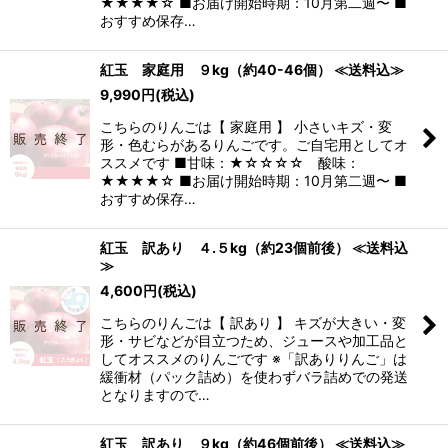
★★★★☆ ■お届け開始時期：10月第二週〜 ■
おすすめ保存…
紅玉 家庭用 ９kg（約40-46個） ≪送料込≫
9,990
円
(税込)
こちらのりんごは【 家庭用 】 小さいキズ・変
形・色むらがあるりんごです。ご自宅用としてオ
ススメです ■甘味：★☆☆☆☆ 酸味：
★★★★☆ ■お届け開始時期：10月第二週〜 ■
おすすめ保存…
紅玉 訳あり ４.５kg（約23個前後） ≪送料込
≫
4,600
円
(税込)
こちらのりんごは【 訳あり 】 キズが大きい・変
形・サビなどが目立つため、ジュースや加工品と
してオススメのりんごです ※「訳ありりんご」は
緩衝材（パック詰め）を使わずバラ詰めでの発送
となりますので…
紅玉 訳あり ９kg（約46個前後） ≪送料込≫