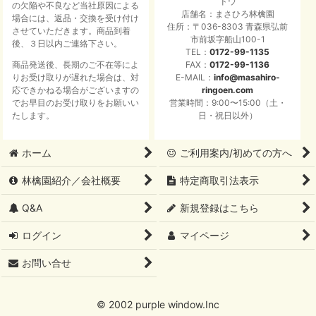
ドウ
の欠陥や不良など当社原因による
店舗名：まさひろ林檎園
場合には、返品・交換を受け付け
住所：〒036-8303 青森県弘前
させていただきます。商品到着
市前坂字船山100-1
後、３日以内ご連絡下さい。
TEL：
0172-99-1135
商品発送後、長期のご不在等によ
FAX：
0172-99-1136
りお受け取りが遅れた場合は、対
E-MAIL：
info@masahiro-
応できかねる場合がございますの
ringoen.com
でお早目のお受け取りをお願いい
営業時間：9:00〜15:00（土・
たします。
日・祝日以外）
ホーム
ご利用案内/初めての方へ
林檎園紹介／会社概要
特定商取引法表示
Q&A
新規登録はこちら
ログイン
マイページ
お問い合せ
© 2002 purple window.Inc