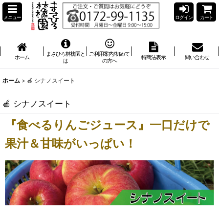
メニュー
ログイン
カート
まさひろ林檎園と
ご利用案内/初めて
ホーム
特商法表示
問い合わせ
は
の方へ
ホーム
>
🍎 シナノスイート
🍎 シナノスイート
『食べるりんごジュース』一口だけで
果汁＆甘味がいっぱい！