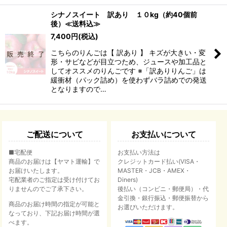
シナノスイート 訳あり １０kg（約40個前
後）≪送料込≫
7,400
円
(税込)
こちらのりんごは【 訳あり 】 キズが大きい・変
形・サビなどが目立つため、ジュースや加工品と
してオススメのりんごです ※「訳ありりんご」は
緩衝材（パック詰め）を使わずバラ詰めでの発送
となりますので…
ご配送について
お支払いについて
■宅配便
お支払い方法は
商品のお届けは【ヤマト運輸】で
クレジットカード払い(VISA・
お届けいたします。
MASTER・JCB・AMEX・
宅配業者のご指定は受け付けてお
Diners)
りませんのでご了承下さい。
後払い（コンビニ・郵便局）・代
金引換・銀行振込・郵便振替から
商品のお届け時間の指定が可能と
お選びいただけます。
なっており、下記お届け時間が選
べます。