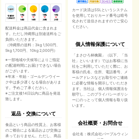
カード決済はSSLというシステム
を使用しておりカード番号は暗号
化されて送信されますのでご安心
ください。
配送料金は商品代金に含まれま
す。ただし沖縄県は別途送料をご
負担いただきます。
個人情報保護について
（沖縄県の送料：3kg 1,500円、
5kg 1,700円、10kg 2,000円）
「まさひろ林檎園」（以下、「当
※一部地域や天候等によりご指定
社」といいます）ではお客様に当
の配達時間にお届けできない場合
社をご利用していただく際に、お
がございます。
客様の氏名、住所、電話番号、メ
※年末・年始・ゴールデンウイー
ールアドレスなどお取引やご連絡
ク中は多少遅くなる場合がありま
に必要な情報を開示していただき
す。予めご了承ください。
ます。当社は、個人情報保護法を
※ご注文後14日以内に商品を発送
順守し、このプライバシーポリシ
致します。
ーにのっとって個人情報を取り扱
います。
返品・交換について
会社概要・お問合せ
食品という商品の性質上、お客様
のご都合による返品および交換は
会社名：株式会社パープルウィン
承っておりません。ただし、商品