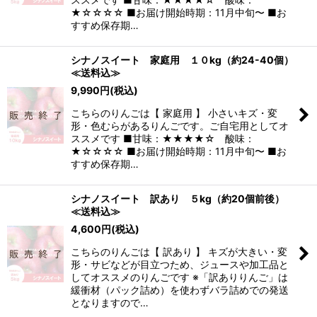
★☆☆☆☆ ■お届け開始時期：11月中旬〜 ■お
すすめ保存期…
シナノスイート 家庭用 １０kg（約24-40個）
≪送料込≫
9,990
円
(税込)
こちらのりんごは【 家庭用 】 小さいキズ・変
形・色むらがあるりんごです。ご自宅用としてオ
ススメです ■甘味：★★★★☆ 酸味：
★☆☆☆☆ ■お届け開始時期：11月中旬〜 ■お
すすめ保存期…
シナノスイート 訳あり ５kg（約20個前後）
≪送料込≫
4,600
円
(税込)
こちらのりんごは【 訳あり 】 キズが大きい・変
形・サビなどが目立つため、ジュースや加工品と
してオススメのりんごです ※「訳ありりんご」は
緩衝材（パック詰め）を使わずバラ詰めでの発送
となりますので…