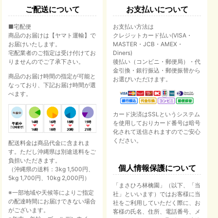
ご配送について
お支払いについて
絞り込む
■宅配便
お支払い方法は
商品のお届けは【ヤマト運輸】で
クレジットカード払い(VISA・
お届けいたします。
MASTER・JCB・AMEX・
宅配業者のご指定は受け付けてお
Diners)
りませんのでご了承下さい。
後払い（コンビニ・郵便局）・代
金引換・銀行振込・郵便振替から
商品のお届け時間の指定が可能と
お選びいただけます。
なっており、下記お届け時間が選
べます。
カード決済はSSLというシステム
を使用しておりカード番号は暗号
化されて送信されますのでご安心
ください。
配送料金は商品代金に含まれま
す。ただし沖縄県は別途送料をご
負担いただきます。
個人情報保護について
（沖縄県の送料：3kg 1,500円、
5kg 1,700円、10kg 2,000円）
「まさひろ林檎園」（以下、「当
※一部地域や天候等によりご指定
社」といいます）ではお客様に当
の配達時間にお届けできない場合
社をご利用していただく際に、お
がございます。
客様の氏名、住所、電話番号、メ