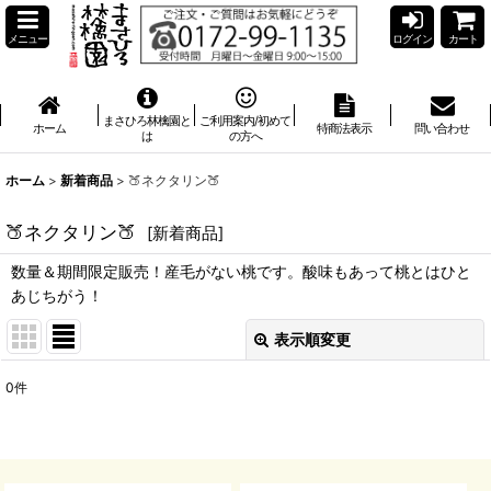
メニュー
ログイン
カート
まさひろ林檎園と
ご利用案内/初めて
ホーム
特商法表示
問い合わせ
は
の方へ
ホーム
>
新着商品
>
🍑ネクタリン🍑
🍑ネクタリン🍑
[
新着商品
]
数量＆期間限定販売！産毛がない桃です。酸味もあって桃とはひと
あじちがう！
表示順変更
閉じる
0
件
表示数
:
並び順
: