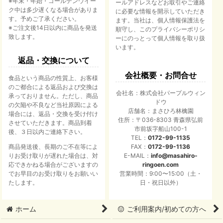
※年末・年始・ゴールデンウイー
ールアドレスなどお取引やご連絡
ク中は多少遅くなる場合がありま
に必要な情報を開示していただき
す。予めご了承ください。
ます。当社は、個人情報保護法を
※ご注文後14日以内に商品を発送
順守し、このプライバシーポリシ
致します。
ーにのっとって個人情報を取り扱
います。
返品・交換について
会社概要・お問合せ
食品という商品の性質上、お客様
のご都合による返品および交換は
会社名：株式会社パープルウィン
承っておりません。ただし、商品
ドウ
の欠陥や不良など当社原因による
店舗名：まさひろ林檎園
場合には、返品・交換を受け付け
住所：〒036-8303 青森県弘前
させていただきます。商品到着
市前坂字船山100-1
後、３日以内ご連絡下さい。
TEL：
0172-99-1135
商品発送後、長期のご不在等によ
FAX：
0172-99-1136
りお受け取りが遅れた場合は、対
E-MAIL：
info@masahiro-
応できかねる場合がございますの
ringoen.com
でお早目のお受け取りをお願いい
営業時間：9:00〜15:00（土・
たします。
日・祝日以外）
ホーム
ご利用案内/初めての方へ