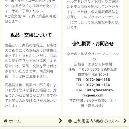
※年末・年始・ゴールデンウイー
ールアドレスなどお取引やご連絡
ク中は多少遅くなる場合がありま
に必要な情報を開示していただき
す。予めご了承ください。
ます。当社は、個人情報保護法を
※ご注文後14日以内に商品を発送
順守し、このプライバシーポリシ
致します。
ーにのっとって個人情報を取り扱
います。
返品・交換について
会社概要・お問合せ
食品という商品の性質上、お客様
のご都合による返品および交換は
会社名：株式会社パープルウィン
承っておりません。ただし、商品
ドウ
の欠陥や不良など当社原因による
店舗名：まさひろ林檎園
場合には、返品・交換を受け付け
住所：〒036-8303 青森県弘前
させていただきます。商品到着
市前坂字船山100-1
後、３日以内ご連絡下さい。
TEL：
0172-99-1135
商品発送後、長期のご不在等によ
FAX：
0172-99-1136
りお受け取りが遅れた場合は、対
E-MAIL：
info@masahiro-
応できかねる場合がございますの
ringoen.com
でお早目のお受け取りをお願いい
営業時間：9:00〜15:00（土・
たします。
日・祝日以外）
ホーム
ご利用案内/初めての方へ