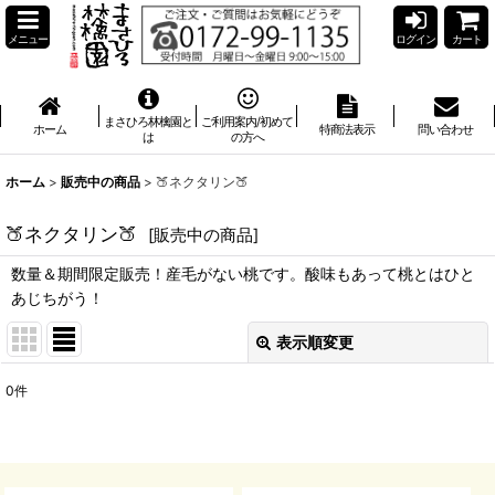
メニュー
ログイン
カート
まさひろ林檎園と
ご利用案内/初めて
ホーム
特商法表示
問い合わせ
は
の方へ
ホーム
>
販売中の商品
>
🍑ネクタリン🍑
🍑ネクタリン🍑
[
販売中の商品
]
数量＆期間限定販売！産毛がない桃です。酸味もあって桃とはひと
あじちがう！
表示順変更
閉じる
0
件
表示数
:
並び順
: