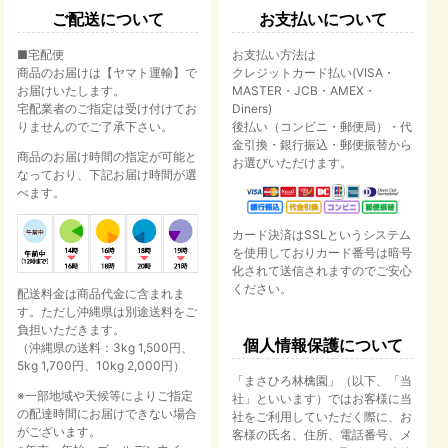
ご配送について
お支払いについて
絞り込む
■宅配便
お支払い方法は
商品のお届けは【ヤマト運輸】で
クレジットカード払い(VISA・
お届けいたします。
MASTER・JCB・AMEX・
宅配業者のご指定は受け付けてお
Diners)
りませんのでご了承下さい。
後払い（コンビニ・郵便局）・代
金引換・銀行振込・郵便振替から
商品のお届け時間の指定が可能と
お選びいただけます。
なっており、下記お届け時間が選
べます。
カード決済はSSLというシステム
を使用しておりカード番号は暗号
化されて送信されますのでご安心
ください。
配送料金は商品代金に含まれま
す。ただし沖縄県は別途送料をご
負担いただきます。
個人情報保護について
（沖縄県の送料：3kg 1,500円、
5kg 1,700円、10kg 2,000円）
「まさひろ林檎園」（以下、「当
※一部地域や天候等によりご指定
社」といいます）ではお客様に当
の配達時間にお届けできない場合
社をご利用していただく際に、お
がございます。
客様の氏名、住所、電話番号、メ