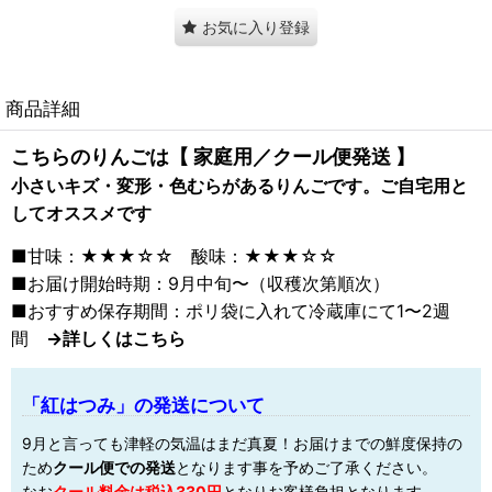
お気に入り登録
商品詳細
こちらのりんごは【 家庭用／クール便発送 】
小さいキズ・変形・色むらがあるりんごです。ご自宅用と
してオススメです
■甘味：★★★☆☆ 酸味：★★★☆☆
■お届け開始時期：9月中旬〜（収穫次第順次）
■おすすめ保存期間：ポリ袋に入れて冷蔵庫にて1〜2週
間
→詳しくはこちら
「紅はつみ」の発送について
9月と言っても津軽の気温はまだ真夏！お届けまでの鮮度保持の
ため
クール便での発送
となります事を予めご了承ください。
なお
クール料金は税込330円
となりお客様負担となります。