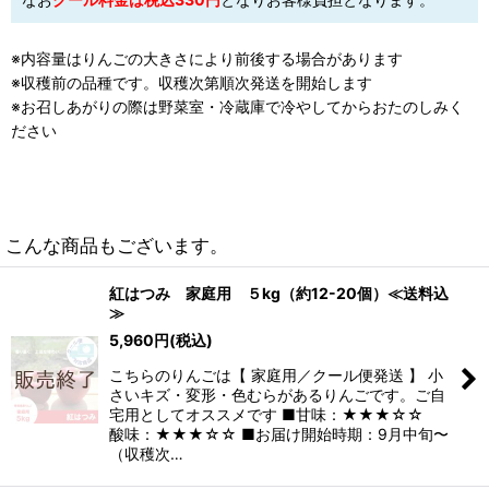
※内容量はりんごの大きさにより前後する場合があります
※収穫前の品種です。収穫次第順次発送を開始します
※お召しあがりの際は野菜室・冷蔵庫で冷やしてからおたのしみく
ださい
こんな商品もございます。
紅はつみ 家庭用 ５kg（約12-20個）≪送料込
≫
5,960
円
(税込)
こちらのりんごは【 家庭用／クール便発送 】 小
さいキズ・変形・色むらがあるりんごです。ご自
宅用としてオススメです ■甘味：★★★☆☆
酸味：★★★☆☆ ■お届け開始時期：9月中旬〜
（収穫次…