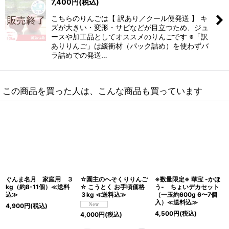
7,400
円
(税込)
こちらのりんごは【 訳あり／クール便発送 】 キ
ズが大きい・変形・サビなどが目立つため、ジュ
ースや加工品としてオススメのりんごです ※「訳
ありりんご」は緩衝材（パック詰め）を使わずバ
ラ詰めでの発送…
この商品を買った人は、こんな商品も買っています
ぐんま名月 家庭用 ３
☆園主のへそくりりんご
※数量限定※ 華宝 -かほ
kg（約8-11個）≪送料
☆ こうとく お手頃価格
う- ちょいデカセット
込≫
３kg ≪送料込≫
（一玉約600g 6〜7個
入）≪送料込≫
4,900
円
(税込)
4,500
円
(税込)
4,000
円
(税込)