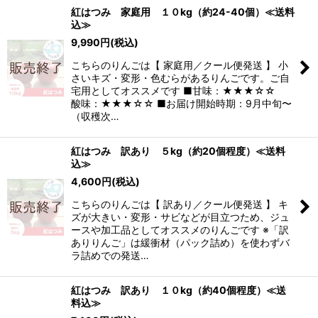
紅はつみ 家庭用 １０kg（約24-40個）≪送料
込≫
9,990
円
(税込)
こちらのりんごは【 家庭用／クール便発送 】 小
さいキズ・変形・色むらがあるりんごです。ご自
宅用としてオススメです ■甘味：★★★☆☆
酸味：★★★☆☆ ■お届け開始時期：9月中旬〜
（収穫次…
紅はつみ 訳あり ５kg（約20個程度）≪送料
込≫
4,600
円
(税込)
こちらのりんごは【 訳あり／クール便発送 】 キ
ズが大きい・変形・サビなどが目立つため、ジュ
ースや加工品としてオススメのりんごです ※「訳
ありりんご」は緩衝材（パック詰め）を使わずバ
ラ詰めでの発送…
紅はつみ 訳あり １０kg（約40個程度）≪送
料込≫