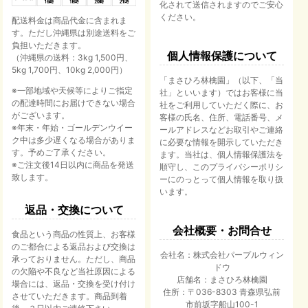
化されて送信されますのでご安心
ください。
配送料金は商品代金に含まれま
す。ただし沖縄県は別途送料をご
負担いただきます。
個人情報保護について
（沖縄県の送料：3kg 1,500円、
5kg 1,700円、10kg 2,000円）
「まさひろ林檎園」（以下、「当
※一部地域や天候等によりご指定
社」といいます）ではお客様に当
の配達時間にお届けできない場合
社をご利用していただく際に、お
がございます。
客様の氏名、住所、電話番号、メ
※年末・年始・ゴールデンウイー
ールアドレスなどお取引やご連絡
ク中は多少遅くなる場合がありま
に必要な情報を開示していただき
す。予めご了承ください。
ます。当社は、個人情報保護法を
※ご注文後14日以内に商品を発送
順守し、このプライバシーポリシ
致します。
ーにのっとって個人情報を取り扱
います。
返品・交換について
会社概要・お問合せ
食品という商品の性質上、お客様
のご都合による返品および交換は
会社名：株式会社パープルウィン
承っておりません。ただし、商品
ドウ
の欠陥や不良など当社原因による
店舗名：まさひろ林檎園
場合には、返品・交換を受け付け
住所：〒036-8303 青森県弘前
させていただきます。商品到着
市前坂字船山100-1