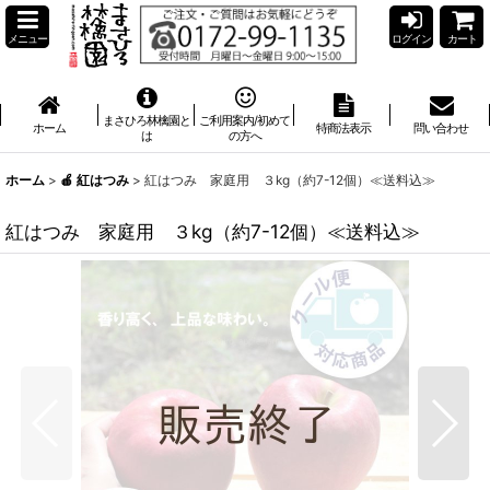
メニュー
ログイン
カート
まさひろ林檎園と
ご利用案内/初めて
ホーム
特商法表示
問い合わせ
は
の方へ
ホーム
>
🍎 紅はつみ
>
紅はつみ 家庭用 ３kg（約7-12個）≪送料込≫
紅はつみ 家庭用 ３kg（約7-12個）≪送料込≫