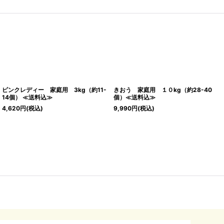
ピンクレディー 家庭用 3kg（約11-
きおう 家庭用 １０kg（約28-40
14個） ≪送料込≫
個）≪送料込≫
4,620
円
(税込)
9,990
円
(税込)