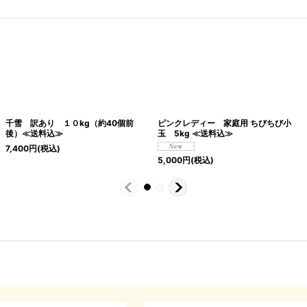
千雪 訳あり １０kg（約40個前
ピンクレディー 家庭用 ちびちび小
後）≪送料込≫
玉 5kg ≪送料込≫
7,400
円
(税込)
5,000
円
(税込)