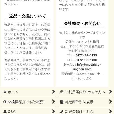
致します。
ーにのっとって個人情報を取り扱
います。
返品・交換について
会社概要・お問合せ
食品という商品の性質上、お客様
のご都合による返品および交換は
会社名：株式会社パープルウィン
承っておりません。ただし、商品
ドウ
の欠陥や不良など当社原因による
店舗名：まさひろ林檎園
場合には、返品・交換を受け付け
住所：〒036-8303 青森県弘前
させていただきます。商品到着
市前坂字船山100-1
後、３日以内ご連絡下さい。
TEL：
0172-99-1135
商品発送後、長期のご不在等によ
FAX：
0172-99-1136
りお受け取りが遅れた場合は、対
E-MAIL：
info@masahiro-
応できかねる場合がございますの
ringoen.com
でお早目のお受け取りをお願いい
営業時間：9:00〜15:00（土・
たします。
日・祝日以外）
ホーム
ご利用案内/初めての方へ
林檎園紹介／会社概要
特定商取引法表示
Q&A
新規登録はこちら