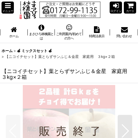
メニュー
ログイン
カート
まさひろ林檎園と
ご利用案内/初めて
ホーム
特商法表示
問い合わせ
は
の方へ
ホーム
>
🍎 ミックスセット 🍏
>
【ニコイチセット】葉とらずサンふじ＆金星 家庭用 ３kg×２箱
【ニコイチセット】葉とらずサンふじ＆金星 家庭用
３kg×２箱