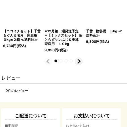
【ニコイチセット】千雪
※12月第二週発送予定
千雪 贈答用 ３kg ≪
＆ぐんま名月 家庭用
※【ミックスセット】 葉
送料込≫
３kg×２箱 ≪送料込≫
とらずサンふじ＆王林
6,300
円
(税込)
家庭用 １０kg
6,780
円
(税込)
9,990
円
(税込)
レビュー
0
件のレビュー
ご配送について
お支払いについて
■宅配便
お支払い方法は