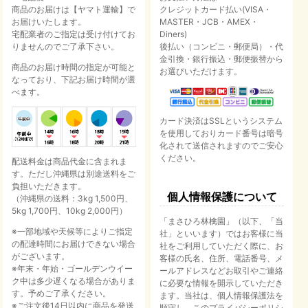
商品のお届けは【ヤマト運輸】で
クレジットカード払い(VISA・
お届けいたします。
MASTER・JCB・AMEX・
宅配業者のご指定は受け付けてお
Diners)
りませんのでご了承下さい。
後払い（コンビニ・郵便局）・代
金引換・銀行振込・郵便振替から
商品のお届け時間の指定が可能と
お選びいただけます。
なっており、下記お届け時間が選
べます。
カード決済はSSLというシステム
を使用しておりカード番号は暗号
化されて送信されますのでご安心
ください。
配送料金は商品代金に含まれま
す。ただし沖縄県は別途送料をご
負担いただきます。
個人情報保護について
（沖縄県の送料：3kg 1,500円、
5kg 1,700円、10kg 2,000円）
「まさひろ林檎園」（以下、「当
※一部地域や天候等によりご指定
社」といいます）ではお客様に当
の配達時間にお届けできない場合
社をご利用していただく際に、お
がございます。
客様の氏名、住所、電話番号、メ
※年末・年始・ゴールデンウイー
ールアドレスなどお取引やご連絡
ク中は多少遅くなる場合がありま
に必要な情報を開示していただき
す。予めご了承ください。
ます。当社は、個人情報保護法を
※ご注文後14日以内に商品を発送
順守し、このプライバシーポリシ