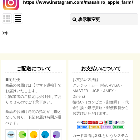
https://www.instagram.com/masahiro_apple_farm/
表示順変更
閉じる
0
件
表示数
:
並び順
:
ご配送について
お支払いについて
絞り込む
■宅配便
お支払い方法は
商品のお届けは【ヤマト運輸】で
クレジットカード払い(VISA・
お届けいたします。
MASTER・JCB・AMEX・
宅配業者のご指定は受け付けてお
Diners)
りませんのでご了承下さい。
後払い（コンビニ・郵便局）・代
金引換・銀行振込・郵便振替から
商品のお届け時間の指定が可能と
お選びいただけます。
なっており、下記お届け時間が選
べます。
カード決済はSSLというシステム