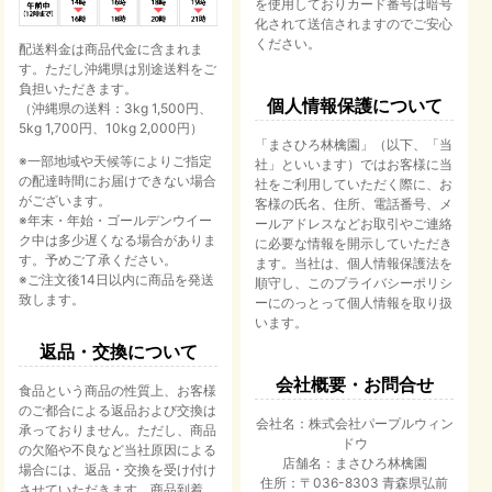
を使用しておりカード番号は暗号
化されて送信されますのでご安心
ください。
配送料金は商品代金に含まれま
す。ただし沖縄県は別途送料をご
負担いただきます。
個人情報保護について
（沖縄県の送料：3kg 1,500円、
5kg 1,700円、10kg 2,000円）
「まさひろ林檎園」（以下、「当
※一部地域や天候等によりご指定
社」といいます）ではお客様に当
の配達時間にお届けできない場合
社をご利用していただく際に、お
がございます。
客様の氏名、住所、電話番号、メ
※年末・年始・ゴールデンウイー
ールアドレスなどお取引やご連絡
ク中は多少遅くなる場合がありま
に必要な情報を開示していただき
す。予めご了承ください。
ます。当社は、個人情報保護法を
※ご注文後14日以内に商品を発送
順守し、このプライバシーポリシ
致します。
ーにのっとって個人情報を取り扱
います。
返品・交換について
会社概要・お問合せ
食品という商品の性質上、お客様
のご都合による返品および交換は
会社名：株式会社パープルウィン
承っておりません。ただし、商品
ドウ
の欠陥や不良など当社原因による
店舗名：まさひろ林檎園
場合には、返品・交換を受け付け
住所：〒036-8303 青森県弘前
させていただきます。商品到着