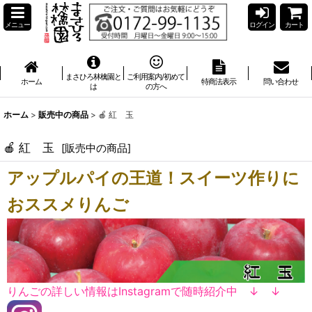
メニュー
ログイン
カート
まさひろ林檎園と
ご利用案内/初めて
ホーム
特商法表示
問い合わせ
は
の方へ
ホーム
>
販売中の商品
>
🍎 紅 玉
🍎 紅 玉
[
販売中の商品
]
アップルパイの王道！スイーツ作りに
おススメりんご
りんごの詳しい情報はInstagramで随時紹介中 ↓ ↓