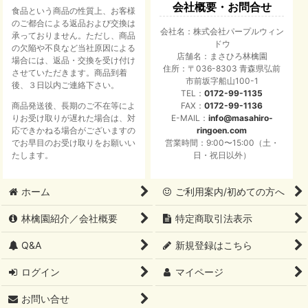
会社概要・お問合せ
食品という商品の性質上、お客様
のご都合による返品および交換は
会社名：株式会社パープルウィン
承っておりません。ただし、商品
ドウ
の欠陥や不良など当社原因による
店舗名：まさひろ林檎園
場合には、返品・交換を受け付け
住所：〒036-8303 青森県弘前
させていただきます。商品到着
市前坂字船山100-1
後、３日以内ご連絡下さい。
TEL：
0172-99-1135
商品発送後、長期のご不在等によ
FAX：
0172-99-1136
りお受け取りが遅れた場合は、対
E-MAIL：
info@masahiro-
応できかねる場合がございますの
ringoen.com
でお早目のお受け取りをお願いい
営業時間：9:00〜15:00（土・
たします。
日・祝日以外）
ホーム
ご利用案内/初めての方へ
林檎園紹介／会社概要
特定商取引法表示
Q&A
新規登録はこちら
ログイン
マイページ
お問い合せ