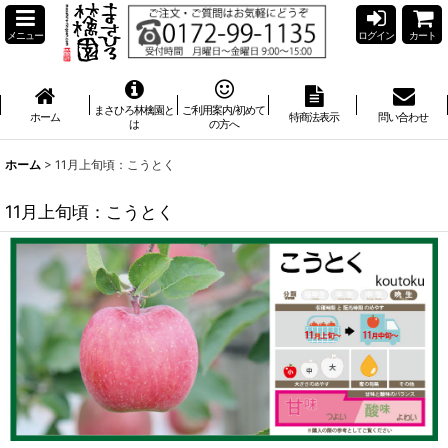
メニュー
ログイン
カート
まさひろ林檎園と
ご利用案内/初めて
ホーム
特商法表示
問い合わせ
は
の方へ
ホーム
>
11月上旬頃：こうとく
11月上旬頃：こうとく