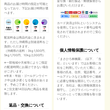
金引換・銀行振込・郵便振替から
商品のお届け時間の指定が可能と
お選びいただけます。
なっており、下記お届け時間が選
べます。
カード決済はSSLというシステム
を使用しておりカード番号は暗号
化されて送信されますのでご安心
ください。
配送料金は商品代金に含まれま
す。ただし沖縄県は別途送料をご
負担いただきます。
個人情報保護について
（沖縄県の送料：3kg 1,500円、
5kg 1,700円、10kg 2,000円）
「まさひろ林檎園」（以下、「当
※一部地域や天候等によりご指定
社」といいます）ではお客様に当
の配達時間にお届けできない場合
社をご利用していただく際に、お
がございます。
客様の氏名、住所、電話番号、メ
※年末・年始・ゴールデンウイー
ールアドレスなどお取引やご連絡
ク中は多少遅くなる場合がありま
に必要な情報を開示していただき
す。予めご了承ください。
ます。当社は、個人情報保護法を
※ご注文後14日以内に商品を発送
順守し、このプライバシーポリシ
致します。
ーにのっとって個人情報を取り扱
います。
返品・交換について